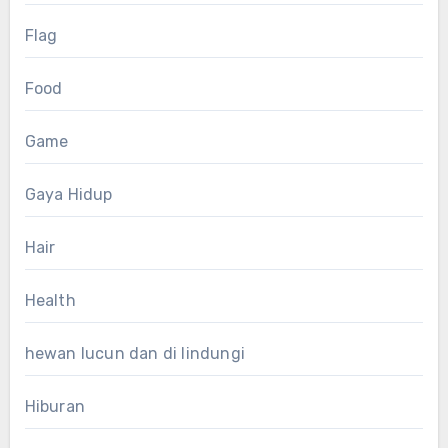
Flag
Food
Game
Gaya Hidup
Hair
Health
hewan lucun dan di lindungi
Hiburan