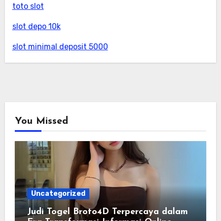
toto slot
slot depo 10k
slot minimal deposit 5000
You Missed
Uncategorized
Judi Togel Broto4D Terpercaya dalam