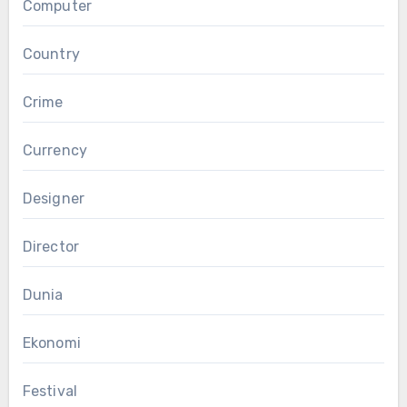
Computer
Country
Crime
Currency
Designer
Director
Dunia
Ekonomi
Festival