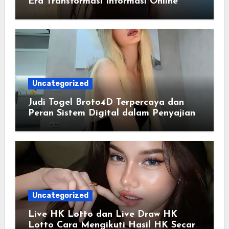
Era Transformasi Informasi Online
Uncategorized
Judi Togel Broto4D Terpercaya dan
Peran Sistem Digital dalam Penyajian
Informasi Modern
Uncategorized
Live HK Lotto dan Live Draw HK
Lotto Cara Mengikuti Hasil HK Secara