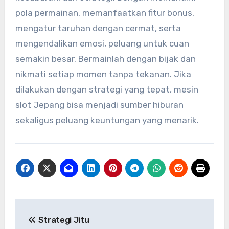
pola permainan, memanfaatkan fitur bonus,
mengatur taruhan dengan cermat, serta
mengendalikan emosi, peluang untuk cuan
semakin besar. Bermainlah dengan bijak dan
nikmati setiap momen tanpa tekanan. Jika
dilakukan dengan strategi yang tepat, mesin
slot Jepang bisa menjadi sumber hiburan
sekaligus peluang keuntungan yang menarik.
Navigasi
Strategi Jitu