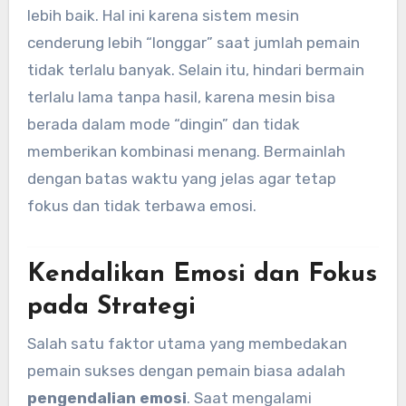
lebih baik. Hal ini karena sistem mesin
cenderung lebih “longgar” saat jumlah pemain
tidak terlalu banyak. Selain itu, hindari bermain
terlalu lama tanpa hasil, karena mesin bisa
berada dalam mode “dingin” dan tidak
memberikan kombinasi menang. Bermainlah
dengan batas waktu yang jelas agar tetap
fokus dan tidak terbawa emosi.
Kendalikan Emosi dan Fokus
pada Strategi
Salah satu faktor utama yang membedakan
pemain sukses dengan pemain biasa adalah
pengendalian emosi
. Saat mengalami