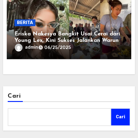
BERITA
Eriska Nakesya Bangkit Usai Cerai dari
Young Lex, Kini Sukses Jalankan Warung
Makan Sunda
admin
06/25/2025
Cari
Cari