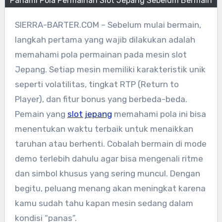
Pahami Pola Permainan Slot Jepang Sebelum Bermain
SIERRA-BARTER.COM – Sebelum mulai bermain,
langkah pertama yang wajib dilakukan adalah
memahami pola permainan pada mesin slot
Jepang. Setiap mesin memiliki karakteristik unik
seperti volatilitas, tingkat RTP (Return to
Player), dan fitur bonus yang berbeda-beda.
Pemain yang
slot jepang
memahami pola ini bisa
menentukan waktu terbaik untuk menaikkan
taruhan atau berhenti. Cobalah bermain di mode
demo terlebih dahulu agar bisa mengenali ritme
dan simbol khusus yang sering muncul. Dengan
begitu, peluang menang akan meningkat karena
kamu sudah tahu kapan mesin sedang dalam
kondisi “panas”.