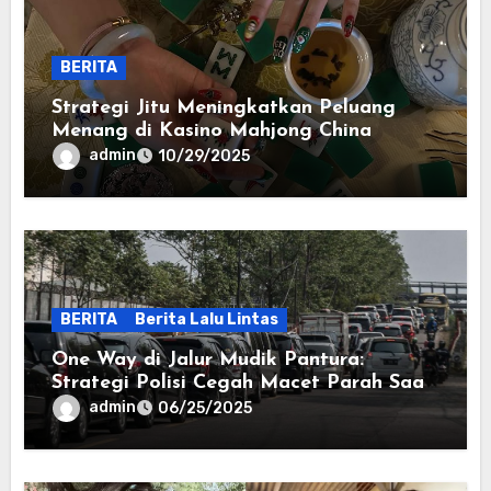
BERITA
Strategi Jitu Meningkatkan Peluang
Menang di Kasino Mahjong China
admin
10/29/2025
BERITA
Berita Lalu Lintas
One Way di Jalur Mudik Pantura:
Strategi Polisi Cegah Macet Parah Saat
Libur Lebaran
admin
06/25/2025