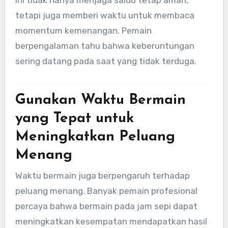
ini tidak hanya menjaga saldo tetap aman,
tetapi juga memberi waktu untuk membaca
momentum kemenangan. Pemain
berpengalaman tahu bahwa keberuntungan
sering datang pada saat yang tidak terduga.
Gunakan Waktu Bermain
yang Tepat untuk
Meningkatkan Peluang
Menang
Waktu bermain juga berpengaruh terhadap
peluang menang. Banyak pemain profesional
percaya bahwa bermain pada jam sepi dapat
meningkatkan kesempatan mendapatkan hasil