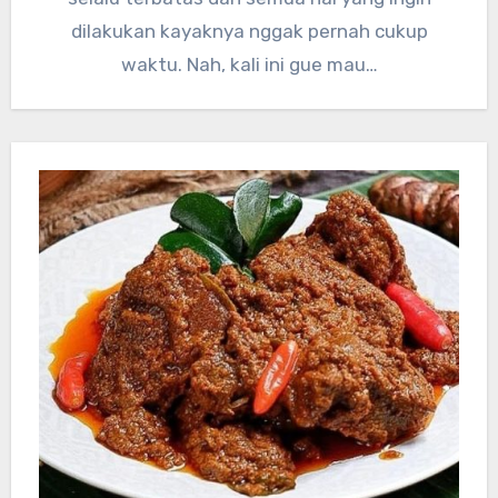
dilakukan kayaknya nggak pernah cukup
waktu. Nah, kali ini gue mau…