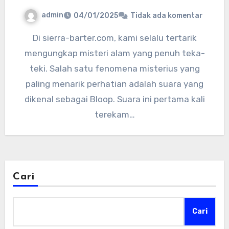
admin
04/01/2025
Tidak ada komentar
Di sierra-barter.com, kami selalu tertarik
mengungkap misteri alam yang penuh teka-
teki. Salah satu fenomena misterius yang
paling menarik perhatian adalah suara yang
dikenal sebagai Bloop. Suara ini pertama kali
terekam…
Cari
Cari