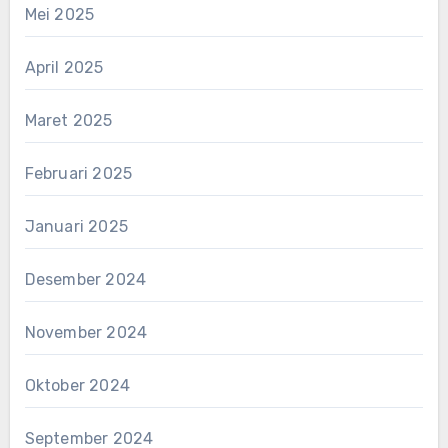
Mei 2025
April 2025
Maret 2025
Februari 2025
Januari 2025
Desember 2024
November 2024
Oktober 2024
September 2024