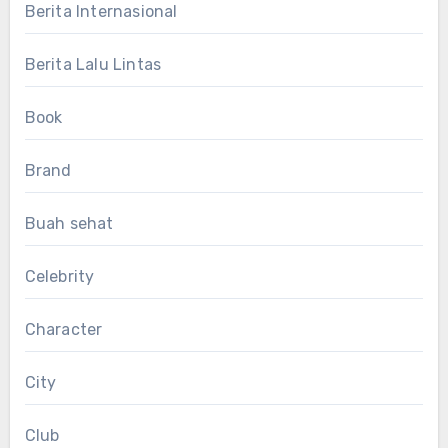
Berita Internasional
Berita Lalu Lintas
Book
Brand
Buah sehat
Celebrity
Character
City
Club