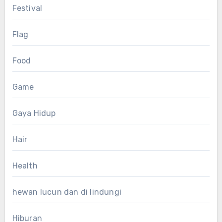
Festival
Flag
Food
Game
Gaya Hidup
Hair
Health
hewan lucun dan di lindungi
Hiburan