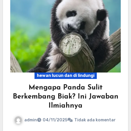
hewan lucun dan di lindungi
Mengapa Panda Sulit
Berkembang Biak? Ini Jawaban
Ilmiahnya
admin
04/11/2025
Tidak ada komentar