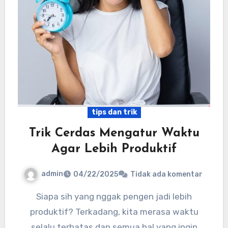
tips dan trik
Trik Cerdas Mengatur Waktu
Agar Lebih Produktif
admin
04/22/2025
Tidak ada komentar
Siapa sih yang nggak pengen jadi lebih
produktif? Terkadang, kita merasa waktu
selalu terbatas dan semua hal yang ingin