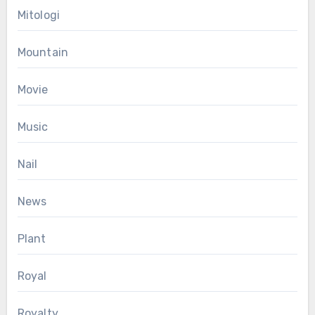
Mitologi
Mountain
Movie
Music
Nail
News
Plant
Royal
Royalty