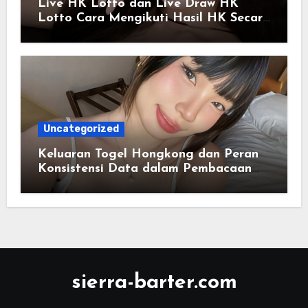
Live HK Lotto dan Live Draw HK
Lotto Cara Mengikuti Hasil HK Secara
Real-Time
Uncategorized
Keluaran Togel Hongkong dan Peran
Konsistensi Data dalam Pembacaan
Tren Informasi Angka
sierra-barter.com