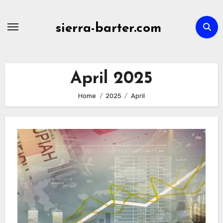
Skip
to
sierra-barter.com
content
April 2025
Home
2025
April