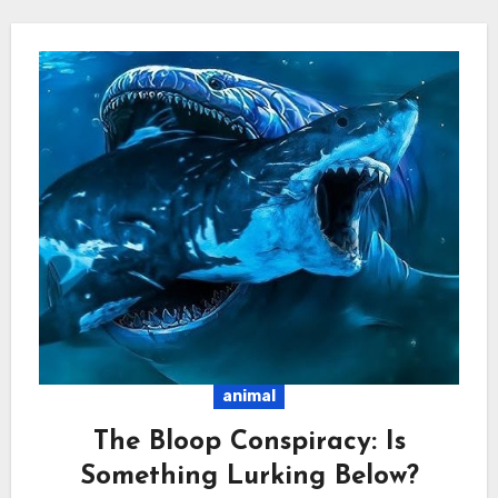
animal
The Bloop Conspiracy: Is
Something Lurking Below?