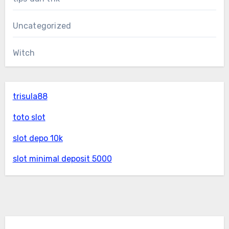
Uncategorized
Witch
trisula88
toto slot
slot depo 10k
slot minimal deposit 5000