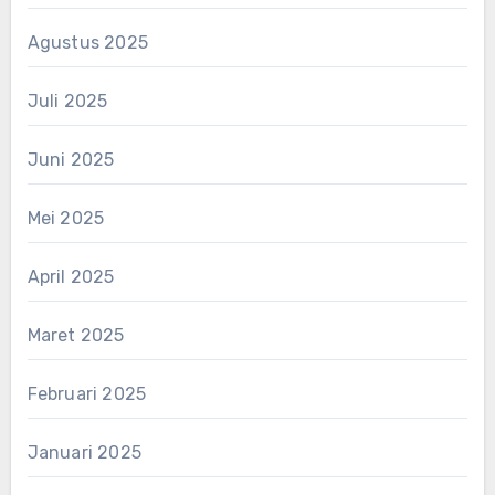
Agustus 2025
Juli 2025
Juni 2025
Mei 2025
April 2025
Maret 2025
Februari 2025
Januari 2025