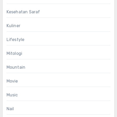
Kesehatan Saraf
Kuliner
Lifestyle
Mitologi
Mountain
Movie
Music
Nail