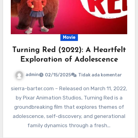
Movie
Turning Red (2022): A Heartfelt
Exploration of Adolescence
admin
02/15/2025
Tidak ada komentar
sierra-barter.com – Released on March 11, 2022,
by Pixar Animation Studios, Turning Red is a
groundbreaking film that explores themes of
adolescence, self-discovery, and generational
family dynamics through a fresh…