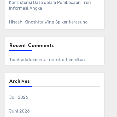
Konsistensi Data dalam Pembacaan Tren
Informasi Angka
Hisashi Kinoshita Wing Spiker Karasuno
Recent Comments
Tidak ada komentar untuk ditampilkan.
Archives
Juli 2026
Juni 2026