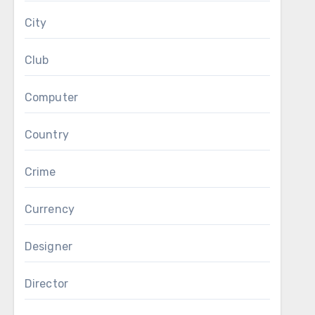
City
Club
Computer
Country
Crime
Currency
Designer
Director