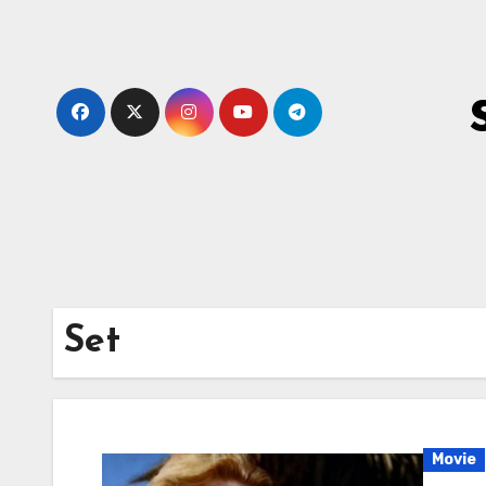
Skip
to
content
Set
Movie