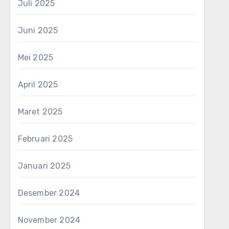
Juli 2025
Juni 2025
Mei 2025
April 2025
Maret 2025
Februari 2025
Januari 2025
Desember 2024
November 2024