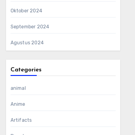
Oktober 2024
September 2024
Agustus 2024
Categories
animal
Anime
Artifacts