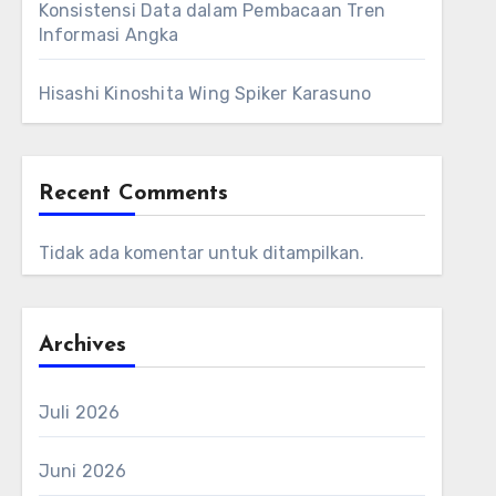
Konsistensi Data dalam Pembacaan Tren
Informasi Angka
Hisashi Kinoshita Wing Spiker Karasuno
Recent Comments
Tidak ada komentar untuk ditampilkan.
Archives
Juli 2026
Juni 2026