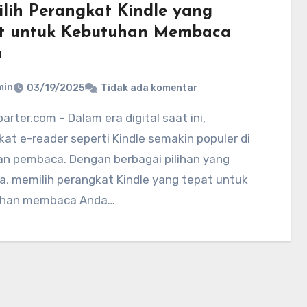
lih Perangkat Kindle yang
t untuk Kebutuhan Membaca
a
min
03/19/2025
Tidak ada komentar
at e-reader seperti Kindle semakin populer di
an pembaca. Dengan berbagai pilihan yang
a, memilih perangkat Kindle yang tepat untuk
uhan membaca Anda…