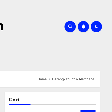
m
Home
Perangkat untuk Membaca
Cari