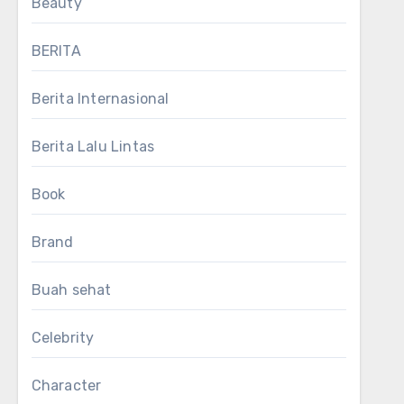
Beauty
BERITA
Berita Internasional
Berita Lalu Lintas
Book
Brand
Buah sehat
Celebrity
Character