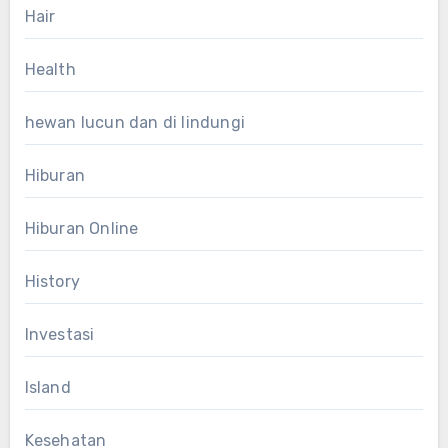
Hair
Health
hewan lucun dan di lindungi
Hiburan
Hiburan Online
History
Investasi
Island
Kesehatan