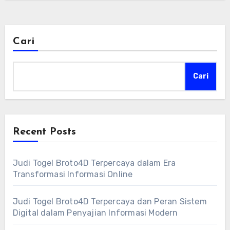
Cari
Cari
Recent Posts
Judi Togel Broto4D Terpercaya dalam Era
Transformasi Informasi Online
Judi Togel Broto4D Terpercaya dan Peran Sistem
Digital dalam Penyajian Informasi Modern