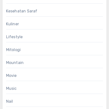
Kesehatan Saraf
Kuliner
Lifestyle
Mitologi
Mountain
Movie
Music
Nail