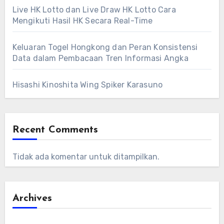
Live HK Lotto dan Live Draw HK Lotto Cara
Mengikuti Hasil HK Secara Real-Time
Keluaran Togel Hongkong dan Peran Konsistensi
Data dalam Pembacaan Tren Informasi Angka
Hisashi Kinoshita Wing Spiker Karasuno
Recent Comments
Tidak ada komentar untuk ditampilkan.
Archives