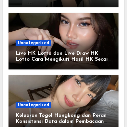
Informasi Modern
Uncategorized
Live HK Lotto dan Live Draw HK
Lotto Cara Mengikuti Hasil HK Secara
Real-Time
Uncategorized
Keluaran Togel Hongkong dan Peran
Konsistensi Data dalam Pembacaan