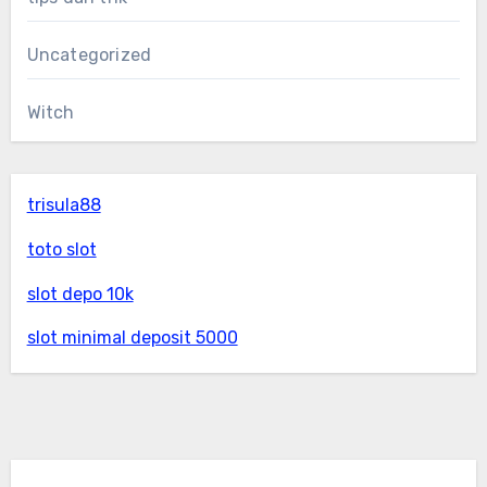
Uncategorized
Witch
trisula88
toto slot
slot depo 10k
slot minimal deposit 5000