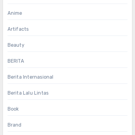
Anime
Artifacts
Beauty
BERITA
Berita Internasional
Berita Lalu Lintas
Book
Brand