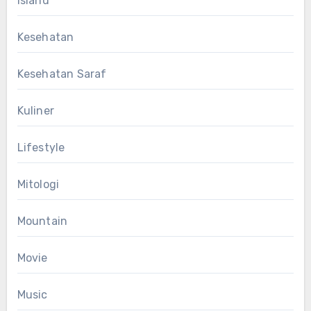
Island
Kesehatan
Kesehatan Saraf
Kuliner
Lifestyle
Mitologi
Mountain
Movie
Music