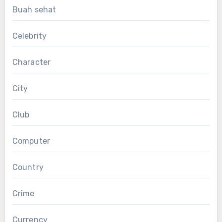
Buah sehat
Celebrity
Character
City
Club
Computer
Country
Crime
Currency