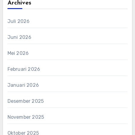
Archives
Juli 2026
Juni 2026
Mei 2026
Februari 2026
Januari 2026
Desember 2025
November 2025
Oktober 2025