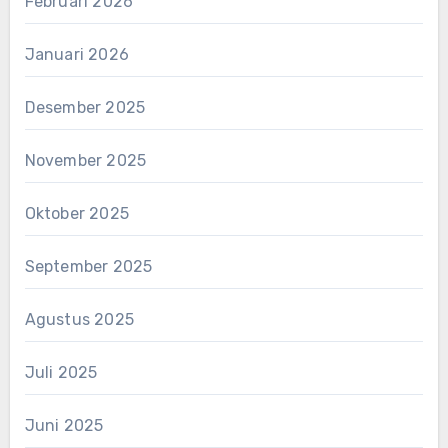
Februari 2026
Januari 2026
Desember 2025
November 2025
Oktober 2025
September 2025
Agustus 2025
Juli 2025
Juni 2025