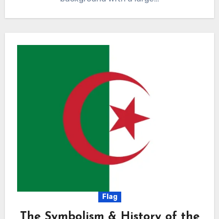
Flag
The Symbolism & History of the