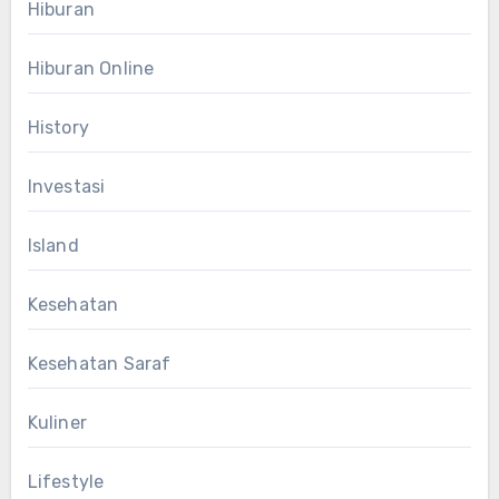
Hiburan
Hiburan Online
History
Investasi
Island
Kesehatan
Kesehatan Saraf
Kuliner
Lifestyle