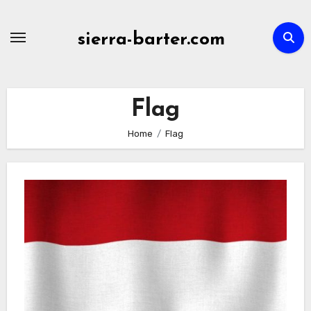
Skip
to
sierra-barter.com
content
Flag
Home
Flag