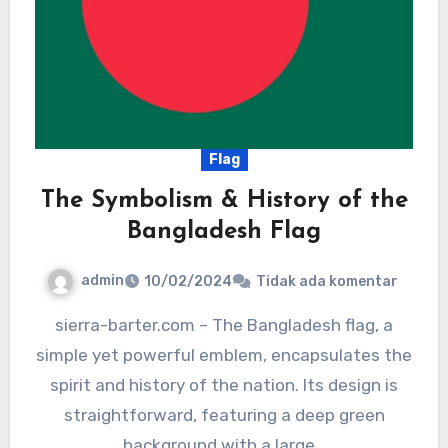
Flag
The Symbolism & History of the
Bangladesh Flag
admin
10/02/2024
Tidak ada komentar
sierra-barter.com – The Bangladesh flag, a
simple yet powerful emblem, encapsulates the
spirit and history of the nation. Its design is
straightforward, featuring a deep green
background with a large…