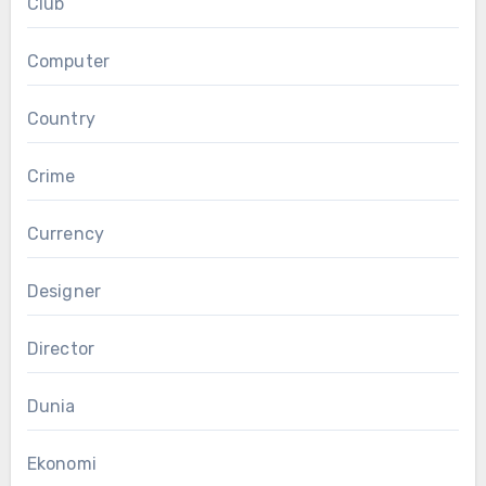
Club
Computer
Country
Crime
Currency
Designer
Director
Dunia
Ekonomi