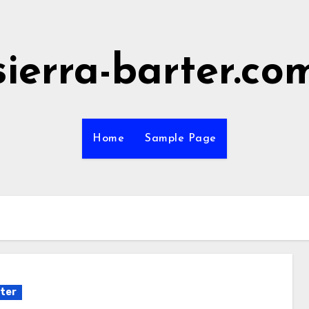
sierra-barter.co
Home
Sample Page
ter