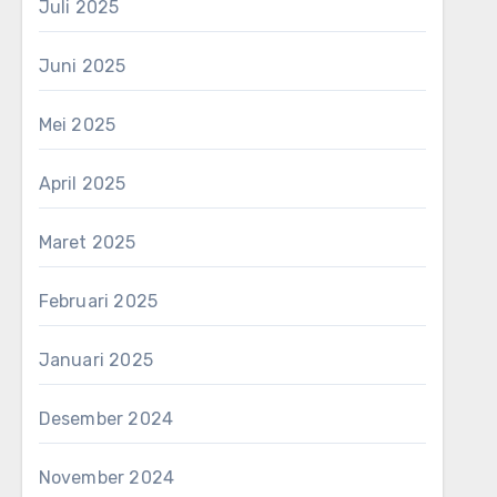
Juli 2025
Juni 2025
Mei 2025
April 2025
Maret 2025
Februari 2025
Januari 2025
Desember 2024
November 2024